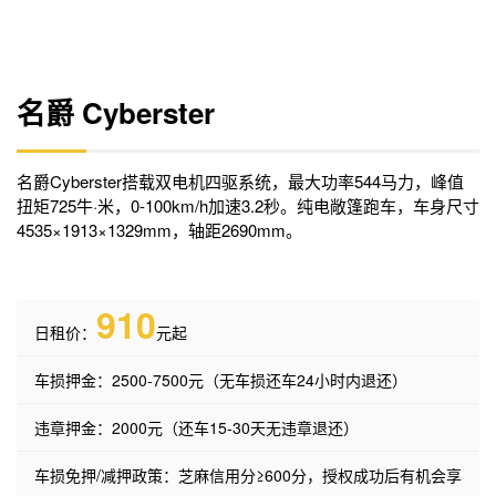
名爵 Cyberster
名爵Cyberster搭载双电机四驱系统，最大功率544马力，峰值
扭矩725牛·米，0-100km/h加速3.2秒。纯电敞篷跑车，车身尺寸
4535×1913×1329mm，轴距2690mm。
910
日租价：
元起
车损押金：2500-7500元（无车损还车24小时内退还）
违章押金：2000元（还车15-30天无违章退还）
车损免押/减押政策：芝麻信用分≥600分，授权成功后有机会享