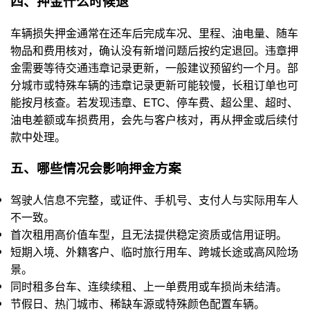
四、押金什么时候退
车辆损失押金通常在还车后完成车况、里程、油电量、随车
物品和费用核对，确认没有新增问题后按约定退回。违章押
金需要等待交通违章记录更新，一般建议预留约一个月。部
分城市或特殊车辆的违章记录更新可能较慢，长租订单也可
能按月核查。若发现违章、ETC、停车费、超公里、超时、
油电差额或车损费用，会先与客户核对，再从押金或后续付
款中处理。
五、哪些情况会影响押金方案
驾驶人信息不完整，或证件、手机号、支付人与实际用车人
不一致。
首次租用高价值车型，且无法提供稳定资质或信用证明。
短期入境、外籍客户、临时旅行用车、跨城长途或高风险场
景。
同时租多台车、连续续租、上一单费用或车损尚未结清。
节假日、热门城市、稀缺车源或特殊颜色配置车辆。