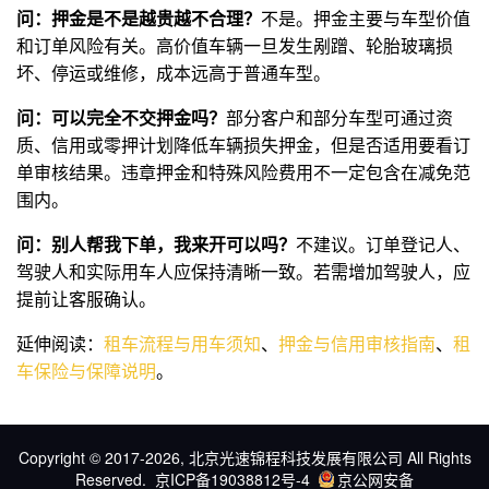
问：押金是不是越贵越不合理？
不是。押金主要与车型价值
和订单风险有关。高价值车辆一旦发生剐蹭、轮胎玻璃损
坏、停运或维修，成本远高于普通车型。
问：可以完全不交押金吗？
部分客户和部分车型可通过资
质、信用或零押计划降低车辆损失押金，但是否适用要看订
单审核结果。违章押金和特殊风险费用不一定包含在减免范
围内。
问：别人帮我下单，我来开可以吗？
不建议。订单登记人、
驾驶人和实际用车人应保持清晰一致。若需增加驾驶人，应
提前让客服确认。
延伸阅读：
租车流程与用车须知
、
押金与信用审核指南
、
租
车保险与保障说明
。
Copyright © 2017-2026, 北京光速锦程科技发展有限公司 All Rights
Reserved.
京ICP备19038812号-4
京公网安备