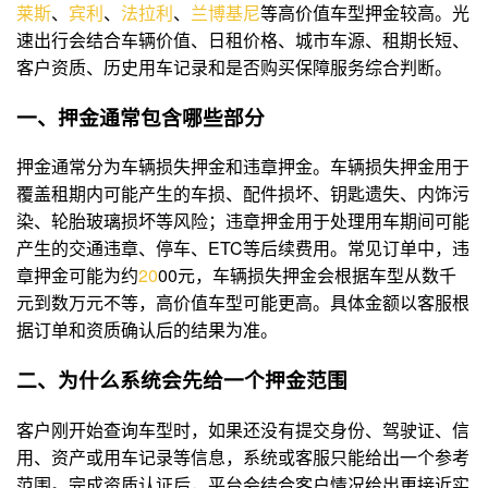
莱斯
、
宾利
、
法拉利
、
兰博基尼
等高价值车型押金较高。光
速出行会结合车辆价值、日租价格、城市车源、租期长短、
客户资质、历史用车记录和是否购买保障服务综合判断。
一、押金通常包含哪些部分
押金通常分为车辆损失押金和违章押金。车辆损失押金用于
覆盖租期内可能产生的车损、配件损坏、钥匙遗失、内饰污
染、轮胎玻璃损坏等风险；违章押金用于处理用车期间可能
产生的交通违章、停车、ETC等后续费用。常见订单中，违
章押金可能为约
2
0
00元，车辆损失押金会根据车型从数千
元到数万元不等，高价值车型可能更高。具体金额以客服根
据订单和资质确认后的结果为准。
二、为什么系统会先给一个押金范围
客户刚开始查询车型时，如果还没有提交身份、驾驶证、信
用、资产或用车记录等信息，系统或客服只能给出一个参考
范围。完成资质认证后，平台会结合客户情况给出更接近实