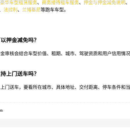
豪华车型租赁服务
、
商务接待租车服务
、
押金与押金减免说明
、
、
法拉利
、
兰博基尼
等跑车车型。
R可以押金减免吗？
的押金审核会结合车型价值、租期、城市、驾驶资质和用户信用情
R支持上门送车吗？
能否上门送车，要看所在城市、具体地址、交付距离、停车条件和
产