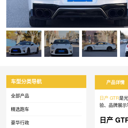
车型分类导航
产品详情
全部产品
日产
GTR
是
验、品牌展示
精选跑车
日产 G
豪华行政