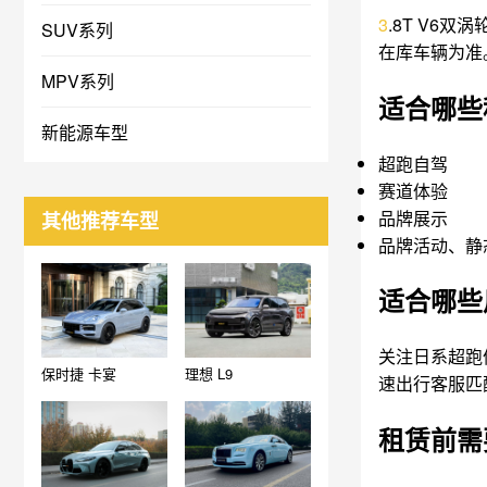
3
.8T V6
SUV系列
在库车辆为准
MPV系列
适合哪些
新能源车型
超跑自驾
赛道体验
品牌展示
其他推荐车型
品牌活动、静
适合哪些
关注日系超跑
保时捷 卡宴
理想 L9
速出行客服匹
租赁前需