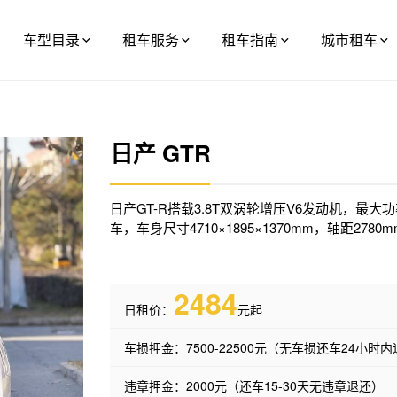
车型目录
租车服务
租车指南
城市租车
日产 GTR
日产GT-R搭载3.8T双涡轮增压V6发动机，最大功率
车，车身尺寸4710×1895×1370mm，轴距2780
2484
日租价：
元起
车损押金：7500-22500元（无车损还车24小时
违章押金：2000元（还车15-30天无违章退还）