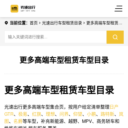
当前位置：
首页
光速出行车型租赁目录
更多高端车型租赁车
型目录
更多高端车型租赁车型目录
更多高端车型租赁车型目录
光速出行更多高端车型集合页，按用户给定清单整理
日产
GTR
、
极氪
、
红旗
、
理想
、
问界
、
仰望
、
小鹏
、
路特斯
、
岚
图
、
名爵
等车型，补充新能源、越野、MPV、商务轿车和