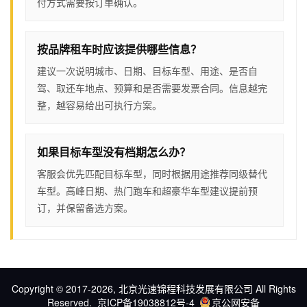
付方式需要按订单确认。
按品牌租车时应该提供哪些信息？
建议一次说明城市、日期、目标车型、用途、是否自
驾、取还车地点、预算和是否需要发票合同。信息越完
整，越容易给出可执行方案。
如果目标车型没有档期怎么办？
客服会优先匹配目标车型，同时根据用途推荐同级替代
车型。高峰日期、热门跑车和超豪华车型建议提前预
订，并保留备选方案。
Copyright © 2017-2026, 北京光速锦程科技发展有限公司 All Rights
Reserved.
京ICP备19038812号-4
京公网安备