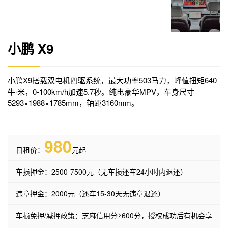
小鹏 X9
小鹏X9搭载双电机四驱系统，最大功率503马力，峰值扭矩640
牛·米，0-100km/h加速5.7秒。纯电豪华MPV，车身尺寸
5293×1988×1785mm，轴距3160mm。
980
日租价：
元起
车损押金：2500-7500元（无车损还车24小时内退还）
违章押金：2000元（还车15-30天无违章退还）
车损免押/减押政策：芝麻信用分≥600分，授权成功后有机会享