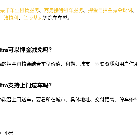
豪华车型租赁服务
、
商务接待租车服务
、
押金与押金减免说明
、
、
法拉利
、
兰博基尼
等跑车车型。
Ultra可以押金减免吗？
 Ultra的押金审核会结合车型价值、租期、城市、驾驶资质和用
Ultra支持上门送车吗？
 Ultra能否上门送车，要看所在城市、具体地址、交付距离、停
a
·
小米