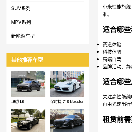
小米性能旗舰
SUV系列
准。
MPV系列
适合哪些
新能源车型
赛道体验
科技体验
高端自驾
其他推荐车型
品牌活动、静
适合哪些
关注高性能纯
理想 L9
保时捷 718 Boxster
再由光速出行
租赁前需