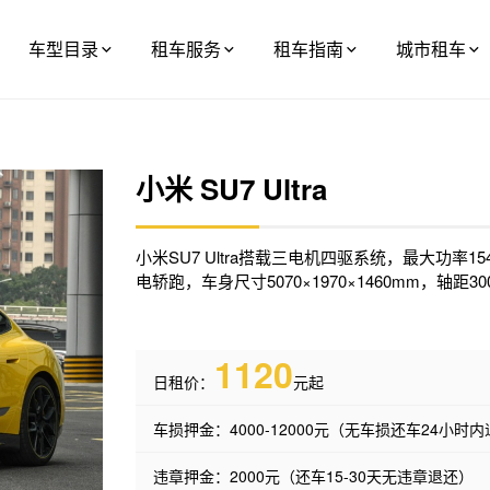
车型目录
租车服务
租车指南
城市租车
小米 SU7 Ultra
小米SU7 Ultra搭载三电机四驱系统，最大功率154
电轿跑，车身尺寸5070×1970×1460mm，轴距30
1120
日租价：
元起
车损押金：4000-12000元（无车损还车24小时
违章押金：2000元（还车15-30天无违章退还）