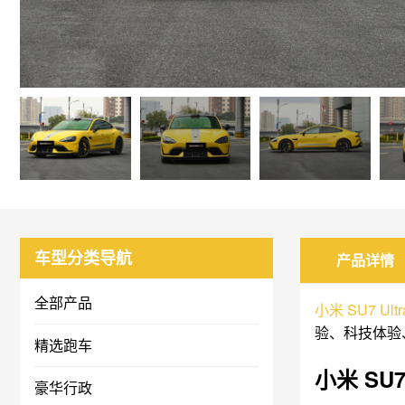
车型分类导航
产品详情
全部产品
小米
SU7 Ultr
验、科技体验
精选跑车
小米 SU7
豪华行政