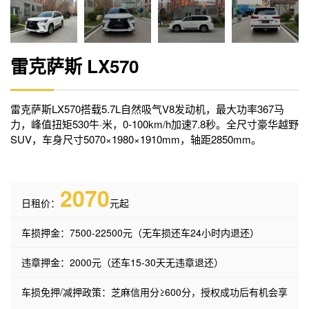
雷克萨斯 LX570
雷克萨斯LX570搭载5.7L自然吸气V8发动机，最大功率367马
力，峰值扭矩530牛·米，0-100km/h加速7.8秒。全尺寸豪华越野
SUV，车身尺寸5070×1980×1910mm，轴距2850mm。
2070
日租价：
元起
车损押金：7500-22500元（无车损还车24小时内退还）
违章押金：2000元（还车15-30天无违章退还）
车损免押/减押政策：芝麻信用分≥600分，授权成功后有机会享