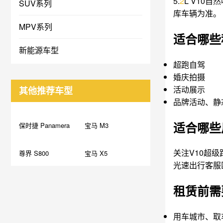
5.
2
L V10
SUV系列
库车辆为准。
MPV系列
适合哪些
新能源车型
超跑自驾
婚庆拍摄
活动展示
其他推荐车型
品牌活动、静
适合哪些
保时捷 Panamera
宝马 M3
关注V10超
尊界 S800
宝马 X5
光速出行客服
租赁前需
用车城市、取