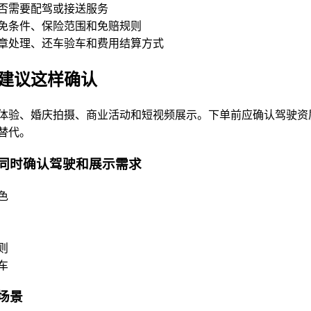
否需要配驾或接送服务
免条件、保险范围和免赔规则
章处理、还车验车和费用结算方式
建议这样确认
体验、婚庆拍摄、商业活动和短视频展示。下单前应确认驾驶资
替代。
同时确认驾驶和展示需求
色
则
车
场景