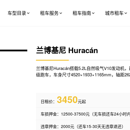
车型目录
租车服务
租车指南
城市租车
兰博基尼 Huracán
兰博基尼Huracán搭载5.2L自然吸气V10发动机，
级跑车，车身尺寸4520×1933×1165mm，轴距26
3450
日租价：
元起
车损押金：12500-37500元（无车损还车24小时
违章押金：2000元（还车15-30天无违章退还）