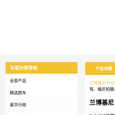
车型分类导航
产品详情
全部产品
兰博基尼
Hur
驾、婚庆拍摄
精选跑车
兰博基尼 
豪华行政