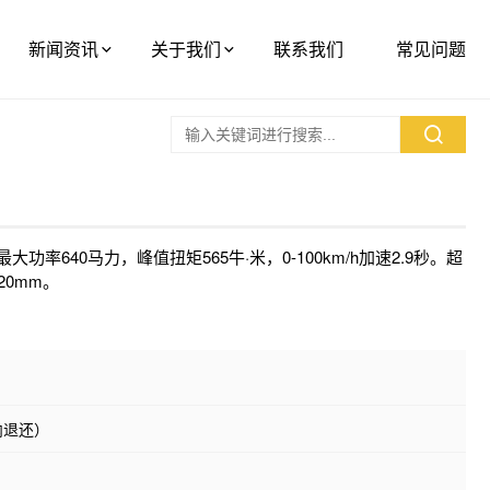
新闻资讯
关于我们
联系我们
常见问题
最大功率640马力，峰值扭矩565牛·米，0-100km/h加速2.9秒。超
20mm。
内退还）