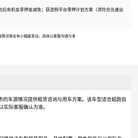
成功后有机会享押金减免；获选购平台零押计划方案（须符合光速出
需情况等会有小幅度变动，具体以客服沟通为准
市的车源情况提供租赁咨询与用车方案。该车型适合超跑自
以实际客服确认为准。