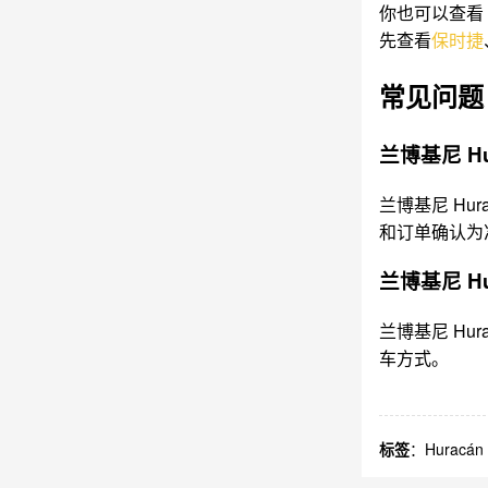
你也可以查看
先查看
保时捷
常见问题
兰博基尼 H
兰博基尼 H
和订单确认为
兰博基尼 H
兰博基尼 H
车方式。
标签
：
Huracán