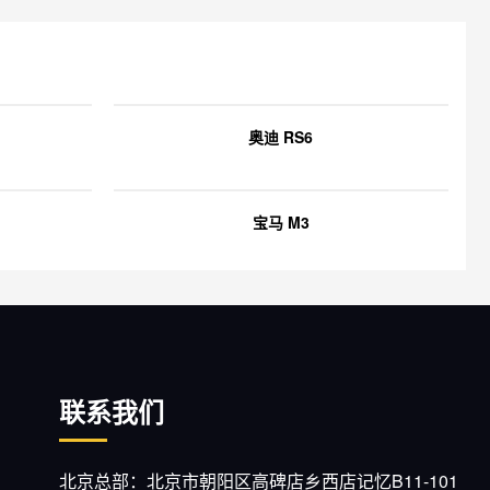
奥迪 RS6
宝马 M3
联系我们
北京总部：北京市朝阳区高碑店乡西店记忆B11-101