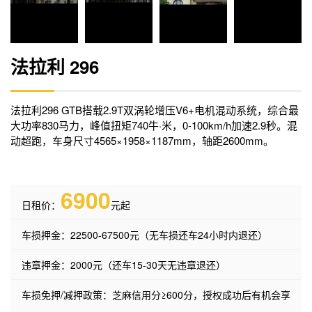
法拉利 296
法拉利296 GTB搭载2.9T双涡轮增压V6+电机混动系统，综合最
大功率830马力，峰值扭矩740牛·米，0-100km/h加速2.9秒。混
动超跑，车身尺寸4565×1958×1187mm，轴距2600mm。
6900
日租价：
元起
车损押金：22500-67500元（无车损还车24小时内退还）
违章押金：2000元（还车15-30天无违章退还）
车损免押/减押政策：芝麻信用分≥600分，授权成功后有机会享