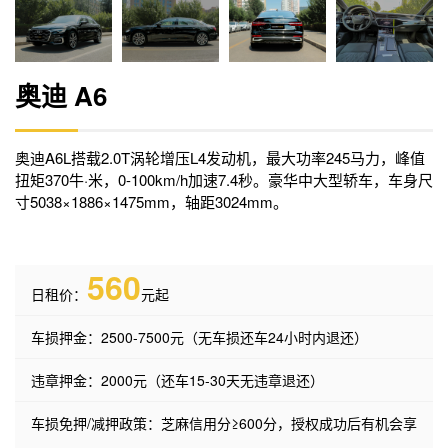
奥迪 A6
奥迪A6L搭载2.0T涡轮增压L4发动机，最大功率245马力，峰值
扭矩370牛·米，0-100km/h加速7.4秒。豪华中大型轿车，车身尺
寸5038×1886×1475mm，轴距3024mm。
560
日租价：
元起
车损押金：2500-7500元（无车损还车24小时内退还）
违章押金：2000元（还车15-30天无违章退还）
车损免押/减押政策：芝麻信用分≥600分，授权成功后有机会享