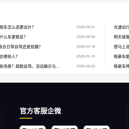
跑车怎么选更出片？
2026-04-01
光速出
用车入
什么车更稳妥？
2026-06-09
明天接
赁适合日常自驾还是拍摄？
2026-04-18
想马上
合哪些人？
2026-05-15
租豪车
些场景？超跑自驾、活动展示与婚
2026-06-03
租豪车
官方客服企微