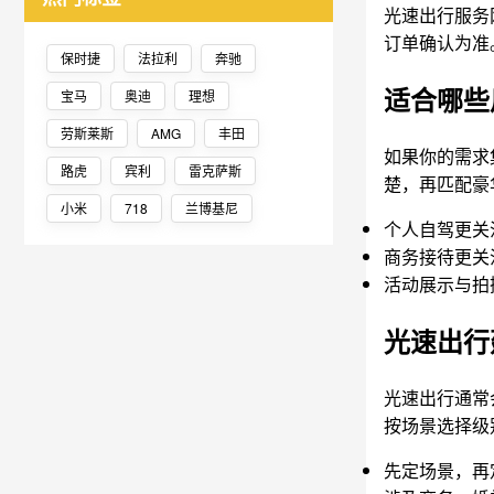
光速出行服务
订单确认为准
保时捷
法拉利
奔驰
适合哪些
宝马
奥迪
理想
劳斯莱斯
AMG
丰田
如果你的需求
路虎
宾利
雷克萨斯
楚，再匹配豪
小米
718
兰博基尼
个人自驾更关
商务接待更关
活动展示与拍
光速出行
光速出行通常
按场景选择级
先定场景，再