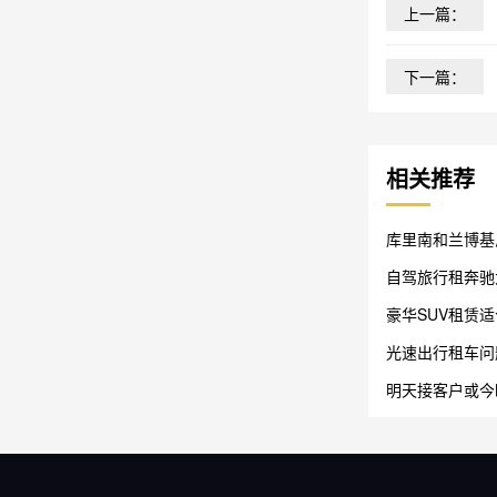
上一篇：
下一篇：
相关推荐
库里南和兰博基
自驾旅行租奔驰
豪华SUV租赁
光速出行租车问
与急单用车入口
明天接客户或今
率？