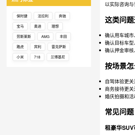
以实际咨询与
保时捷
法拉利
奔驰
这类问题
宝马
奥迪
理想
确认用车城市
劳斯莱斯
AMG
丰田
确认目标车型
路虎
宾利
雷克萨斯
确认押金审核
小米
718
兰博基尼
按场景怎
自驾体验更关
商务接待更关
婚庆拍摄和活
常见问题
租豪华SU