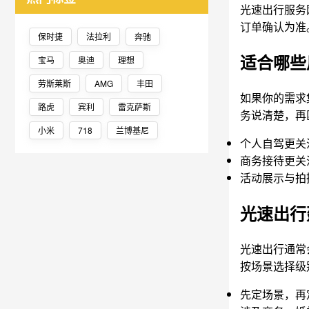
光速出行服务
订单确认为准
保时捷
法拉利
奔驰
适合哪些
宝马
奥迪
理想
劳斯莱斯
AMG
丰田
如果你的需求
路虎
宾利
雷克萨斯
务说清楚，再匹
小米
718
兰博基尼
个人自驾更关
商务接待更关
活动展示与拍
光速出行
光速出行通常
按场景选择级
先定场景，再