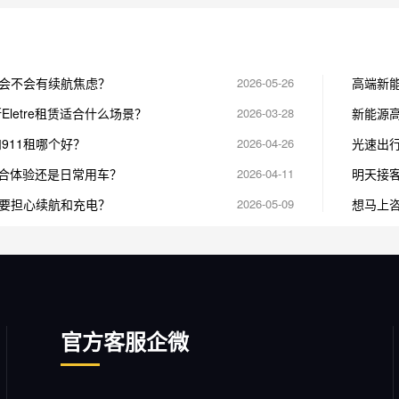
会不会有续航焦虑？
2026-05-26
高端新
Eletre租赁适合什么场景？
2026-03-28
新能源
与极氪
和911租哪个好？
2026-04-26
光速出
用车入
适合体验还是日常用车？
2026-04-11
明天接
要担心续航和充电？
2026-05-09
想马上
官方客服企微