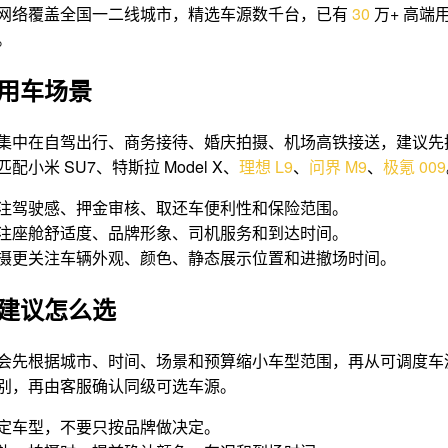
网络覆盖全国一二线城市，精选车源数千台，已有
3
0
万+ 高端
。
用车场景
集中在自驾出行、商务接待、婚庆拍摄、机场高铁接送，建议先
配小米 SU7、特斯拉 Model X、
理想
L9
、
问界
M9
、
极氪
009
注驾驶感、押金审核、取还车便利性和保险范围。
注座舱舒适度、品牌形象、司机服务和到达时间。
摄更关注车辆外观、颜色、静态展示位置和进撤场时间。
建议怎么选
会先根据城市、时间、场景和预算缩小车型范围，再从可调度车
别，再由客服确认同级可选车源。
定车型，不要只按品牌做决定。