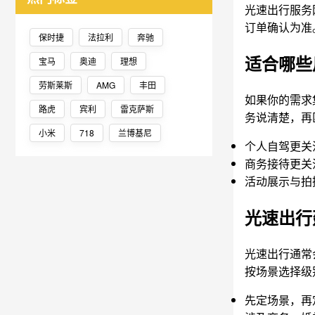
光速出行服务
订单确认为准
保时捷
法拉利
奔驰
适合哪些
宝马
奥迪
理想
劳斯莱斯
AMG
丰田
如果你的需求
路虎
宾利
雷克萨斯
务说清楚，再匹
小米
718
兰博基尼
个人自驾更关
商务接待更关
活动展示与拍
光速出行
光速出行通常
按场景选择级
先定场景，再