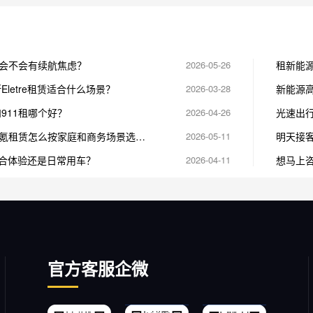
会不会有续航焦虑？
2026-05-26
租新能
Eletre租赁适合什么场景？
2026-03-28
新能源
与极氪
和911租哪个好？
2026-04-26
光速出
用车入
氪租赁怎么按家庭和商务场景选
2026-05-11
明天接
适合体验还是日常用车？
2026-04-11
想马上
官方客服企微